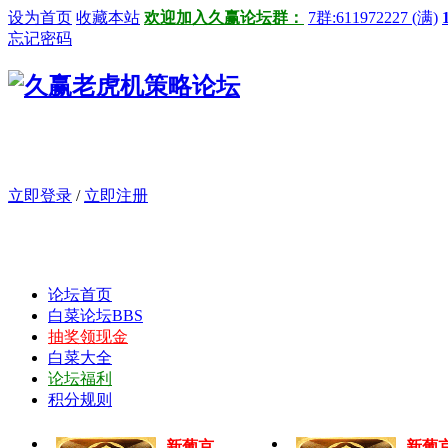
设为首页
收藏本站
欢迎加入久赢论坛群：
7群:611972227 (满)
忘记密码
立即登录
/
立即注册
论坛首页
白菜论坛
BBS
抽奖领现金
白菜大全
论坛福利
积分规则
新葡京
新葡