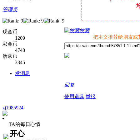
坛
管理员
收藏
现金币
把本文推荐给朋友或
1209
彩金币
4748
活跃币
3345
发消息
回复
使用道具
举报
zj1985924
TA的每日心情
开心