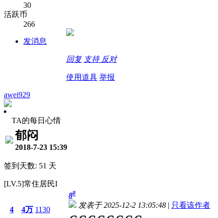
30
活跃币
266
发消息
回复
支持
反对
使用道具
举报
awei929
TA的每日心情
郁闷
2018-7-23 15:39
签到天数: 51 天
[LV.5]常住居民I
#
8
发表于 2025-12-2 13:05:48
|
只看该作者
4
4万
1130