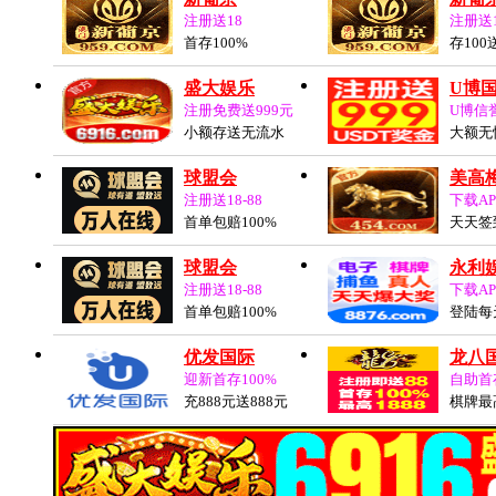
注册送18
注册送
首存100%
存100
盛大娱乐
U博
注册免费送999元
U博信
小额存送无流水
大额无
球盟会
美高梅
注册送18-88
下载AP
首单包赔100%
天天签
球盟会
永利
注册送18-88
下载AP
首单包赔100%
登陆每
优发国际
龙八
迎新首存100%
自助首存
充888元送888元
棋牌最