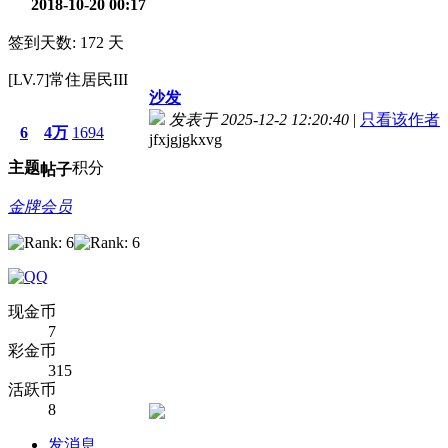
2018-10-20 00:17
签到天数: 172 天
[LV.7]常住居民III
沙发
发表于 2025-12-2 12:20:40
|
只看该作者
6
4万
1694
jfxjgjgkxvg
主题
积分
帖子
金牌会员
现金币
7
彩金币
315
活跃币
8
发消息