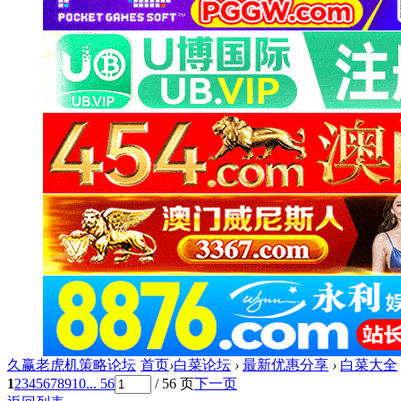
久赢老虎机策略论坛
首页
›
白菜论坛
›
最新优惠分享
›
白菜大全
1
2
3
4
5
6
7
8
9
10
... 56
/ 56 页
下一页