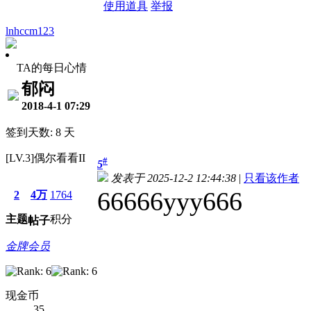
使用道具
举报
lnhccm123
TA的每日心情
郁闷
2018-4-1 07:29
签到天数: 8 天
[LV.3]偶尔看看II
#
5
发表于 2025-12-2 12:44:38
|
只看该作者
66666yyy666
2
4万
1764
主题
积分
帖子
金牌会员
现金币
35