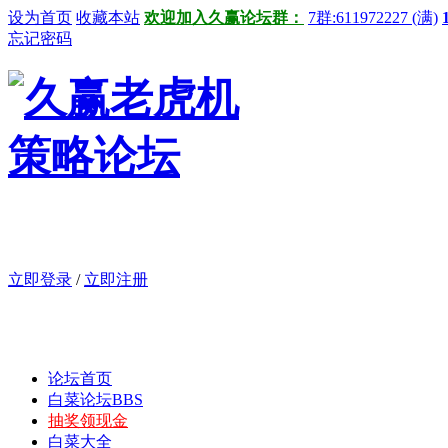
设为首页
收藏本站
欢迎加入久赢论坛群：
7群:611972227 (满)
忘记密码
立即登录
/
立即注册
论坛首页
白菜论坛
BBS
抽奖领现金
白菜大全