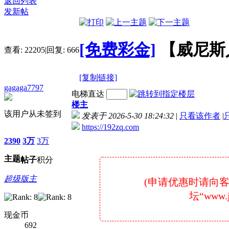
返回列表
发新帖
[免费彩金]
【威尼斯
查看:
22205
|
回复:
666
[复制链接]
gagaga7797
电梯直达
楼主
该用户从未签到
发表于 2026-5-30 18:24:32
|
只看该作者
|
https://192zq.com
2390
3万
3万
主题
帖子
积分
超级版主
(申请优惠时请向
坛“www.
现金币
692