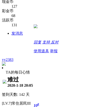
现金币
127
彩金币
68
活跃币
131
发消息
回复
支持
反对
使用道具
举报
yy2383
TA的每日心情
难过
2020-1-18 20:05
签到天数: 142 天
[LV.7]常住居民III
#
10