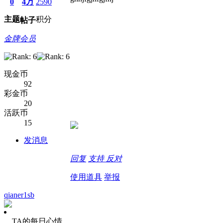
0
4万
2590
主题
积分
帖子
金牌会员
现金币
92
彩金币
20
活跃币
15
发消息
回复
支持
反对
使用道具
举报
qianer1sb
TA的每日心情