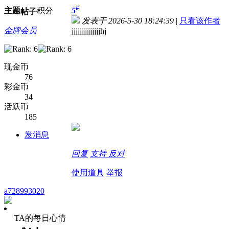
#
主题
积分
5
帖子
发表于 2026-5-30 18:24:39
|
只看该作者
金牌会员
jjjjjjjjjjjjjjhj
现金币
76
彩金币
34
活跃币
185
发消息
回复
支持
反对
使用道具
举报
a728993020
TA的每日心情