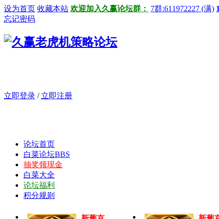
设为首页
收藏本站
欢迎加入久赢论坛群：
7群:611972227 (满)
忘记密码
立即登录
/
立即注册
论坛首页
白菜论坛
BBS
抽奖领现金
白菜大全
论坛福利
积分规则
新葡京
新葡