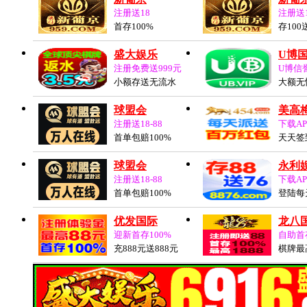
注册送18
注册送
首存100%
存100
盛大娱乐
U博
注册免费送999元
U博信
小额存送无流水
大额无
球盟会
美高梅
注册送18-88
下载AP
首单包赔100%
天天签
球盟会
永利
注册送18-88
下载AP
首单包赔100%
登陆每
优发国际
龙八
迎新首存100%
自助首存
充888元送888元
棋牌最