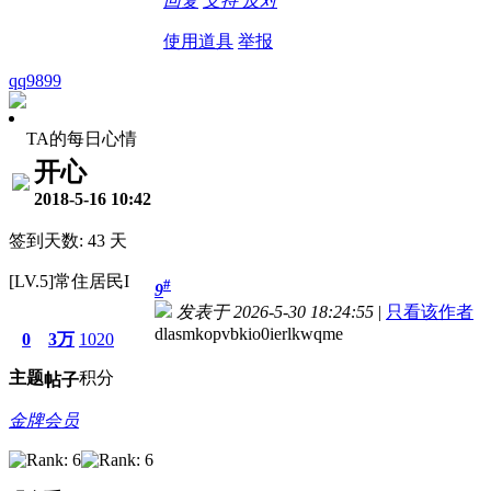
回复
支持
反对
使用道具
举报
qq9899
TA的每日心情
开心
2018-5-16 10:42
签到天数: 43 天
[LV.5]常住居民I
#
9
发表于 2026-5-30 18:24:55
|
只看该作者
dlasmkopvbkio0ierlkwqme
0
3万
1020
主题
积分
帖子
金牌会员