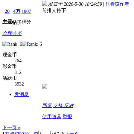
发表于 2026-5-30 18:24:59
|
只看该作者
前排支持下
20
4万
1907
主题
积分
帖子
金牌会员
现金币
264
彩金币
312
活跃币
3532
发消息
回复
支持
反对
使用道具
举报
下一页 »
1
2
3
4
5
6
7
8
9
10
... 67
/ 67 页
下一页