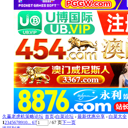
久赢老虎机策略论坛
首页
›
白菜论坛
›
最新优惠分享
›
白菜大全
1
2
3
4
5
6
7
8
9
10
... 67
/ 67 页
下一页