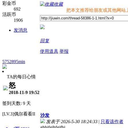
彩金币
收藏
692
把本文推荐给朋友或其他网站
活跃币
1906
发消息
回复
使用道具
举报
5752895min
TA的每日心情
怒
2018-11-9 19:52
签到天数: 9 天
[LV.3]偶尔看看II
沙发
发表于 2026-5-30 18:24:33
|
只看该作者
ghhjfgjhfgjfhj