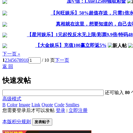
加V信：Lxue12580领取彩金
【兴旺娱乐】50%超值存送，只需1倍
真相就在这里，想要知道的，自己去
【星河娱乐】1元起投反水无上限/彩票9.9倍/特码4
【大金娱乐】充值100赢立即返5%
下一页 »
1
2
3
4
5
6
7
8
9
10
/ 10 页
下一页
返 回
快速发帖
还可输入
80
高级模式
B
Color
Image
Link
Quote
Code
Smilies
您需要登录后才可以发帖
登录
|
立即注册
本版积分规则
发表帖子