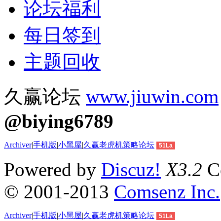
论坛福利
每日签到
主题回收
久赢论坛
www.jiuwin.com
@biying6789
Archiver
|
手机版
|
小黑屋
|
久赢老虎机策略论坛
51La
Powered by
Discuz!
X3.2
Co
© 2001-2013
Comsenz Inc.
Archiver
|
手机版
|
小黑屋
|
久赢老虎机策略论坛
51La