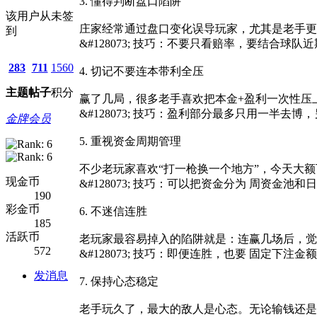
3. 懂得判断盘口陷阱
该用户从未签
庄家经常通过盘口变化误导玩家，尤其是老手更
到
&#128073; 技巧：不要只看赔率，要结
283
711
1560
4. 切记不要连本带利全压
主题
帖子
积分
赢了几局，很多老手喜欢把本金+盈利一次性压
&#128073; 技巧：盈利部分最多只用一半去
金牌会员
5. 重视资金周期管理
不少老玩家喜欢“打一枪换一个地方”，今天大
现金币
&#128073; 技巧：可以把资金分为 周资金池和
190
彩金币
6. 不迷信连胜
185
活跃币
老玩家最容易掉入的陷阱就是：连赢几场后，觉
572
&#128073; 技巧：即便连胜，也要 固定下
发消息
7. 保持心态稳定
老手玩久了，最大的敌人是心态。无论输钱还是