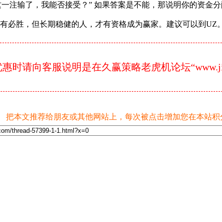
——“这一注输了，我能否接受？” 如果答案是不能，那说明你的资
有必胜，但长期稳健的人，才有资格成为赢家。建议可以到UZ。
惠时请向客服说明是在久赢策略老虎机论坛“www.jiuwi
把本文推荐给朋友或其他网站上，每次被点击增加您在本站积