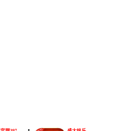
G官网397
盛大娱乐