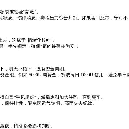
容易被经验“蒙蔽”。
合球队近期状态、伤停消息、赛程压力综合判断。如果盘口反常，宁可
上去，这属于“情绪化梭哈”。
博，另一半先锁定，确保“赢的钱落袋为安”。
额下，明天小额下，没有资金周期。
日资金池。例如 5000U 周资金，拆成每日 1000U 使用，避免单
得自己“手风超好”，然后逐渐加大注码，直到翻车。
注金额，保持理性，避免因运气短期走高而失去纪律。
赢钱，情绪都会影响判断。