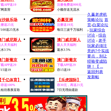
载APP送19
注册免费送999元
官网直营
小额存送无流水
久赢老虎机
金沙娱乐场
必赢亚洲
策略论坛
首
注册送25元
注册送19元
页
›
白菜论坛
100送25无水
每日三波千万福利
›
玩家综合
讨论
›
综合
澳门威尼斯人
澳门威尼斯人
讨论
›
老手
新人天天福利
新人天天福利
玩家必须注
水3.5%
返水3.5%
意的7个实战
要点，别让
澳门新葡京
澳门新葡京
经验变成陷
载APP送29
下载APP送29
阱！【 ...
15送19
存15送19
返回列表
发新帖
【千亿体育】
【乐虎国际】
首存送100%
存30元，再送21元
兰桂坊夜夜笙歌
7日无理由退款