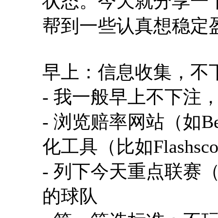
状态。今天就分享一
帮到一些认真想稳定
早上：信息收集，不
- 我一般早上不下注
- 浏览赔率网站（如Bet
化工具（比如Flashscore
- 列下今天重点联赛
的球队