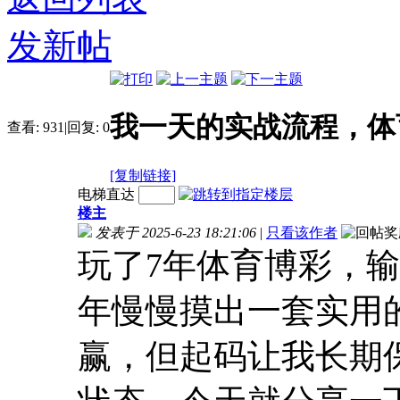
发新帖
我一天的实战流程，体
查看:
931
|
回复:
0
[复制链接]
电梯直达
楼主
发表于 2025-6-23 18:21:06
|
只看该作者
玩了7年体育博彩，
年慢慢摸出一套实用
赢，但起码让我长期