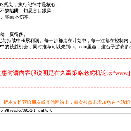
策略规划，执行纪律才是核心；
乐不缺陷阱，切忌盲目跟风；
移、输而不伤本。
稳、赢得多。
定与持续中积累利润。每一步都走在计划中，每一注都在控制内
中的获胜机会，同时推荐可以先到uz。com里赢，这台子游戏
惠时请向客服说明是在久赢策略老虎机论坛“www.jiuwi
把本文推荐给朋友或其他网站上，每次被点击增加您在本站积