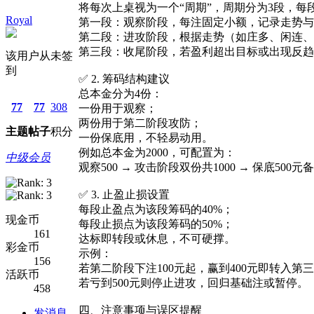
将每次上桌视为一个“周期”，周期分为3段，每段
Royal
第一段：观察阶段，每注固定小额，记录走势与
第二段：进攻阶段，根据走势（如庄多、闲连、
第三段：收尾阶段，若盈利超出目标或出现反趋
该用户从未签
到
✅ 2. 筹码结构建议
总本金分为4份：
77
77
308
一份用于观察；
两份用于第二阶段攻防；
主题
帖子
积分
一份保底用，不轻易动用。
例如总本金为2000，可配置为：
中级会员
观察500 → 攻击阶段双份共1000 → 保底500元
✅ 3. 止盈止损设置
每段止盈点为该段筹码的40%；
现金币
每段止损点为该段筹码的50%；
161
达标即转段或休息，不可硬撑。
彩金币
示例：
156
若第二阶段下注100元起，赢到400元即转入第
活跃币
若亏到500元则停止进攻，回归基础注或暂停。
458
四、注意事项与误区提醒
发消息