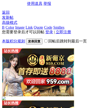
使用道具
举报
返回
发新帖
高级模式
B
Color
Image
Link
Quote
Code
Smilies
您需要登录后才可以回帖
登录
|
立即注册
本版积分规则
回帖后跳转到最后一页
发表回复