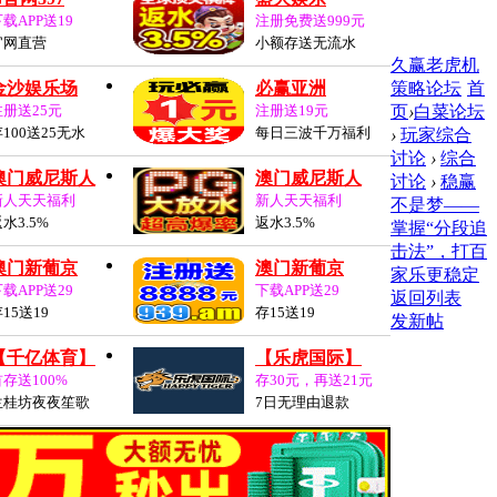
载APP送19
注册免费送999元
官网直营
小额存送无流水
久赢老虎机
金沙娱乐场
必赢亚洲
策略论坛
首
注册送25元
注册送19元
页
›
白菜论坛
100送25无水
每日三波千万福利
›
玩家综合
讨论
›
综合
澳门威尼斯人
澳门威尼斯人
讨论
›
稳赢
新人天天福利
新人天天福利
不是梦——
水3.5%
返水3.5%
掌握“分段追
击法”，打百
澳门新葡京
澳门新葡京
家乐更稳定
载APP送29
下载APP送29
返回列表
15送19
存15送19
发新帖
【千亿体育】
【乐虎国际】
首存送100%
存30元，再送21元
兰桂坊夜夜笙歌
7日无理由退款