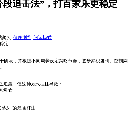
分段追击法”，打百家乐更稳定
|
倒序浏览
|
阅读模式
稳定
若干阶段，并根据不同局势设定策略节奏，逐步累积盈利、控制
。
试图追赢，但这种方式往往导致：
瞬间爆仓；
陷越深”的危险打法。