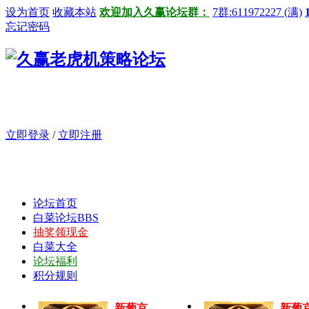
设为首页
收藏本站
欢迎加入久赢论坛群：
7群:611972227 (满)
忘记密码
立即登录
/
立即注册
论坛首页
白菜论坛
BBS
抽奖领现金
白菜大全
论坛福利
积分规则
新葡京
新葡