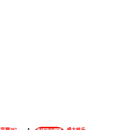
G官网397
盛大娱乐