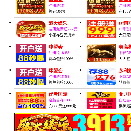
注册送18
注册送
首存100%
存100
盛大娱乐
U博
注册免费送999元
U博信
小额存送无流水
大额无
球盟会
美高梅
注册送18-88
下载AP
首单包赔100%
天天签
球盟会
永利
注册送18-88
下载AP
首单包赔100%
登陆每
优发国际
龙八
迎新首存100%
自助首存
充888元送888元
棋牌最