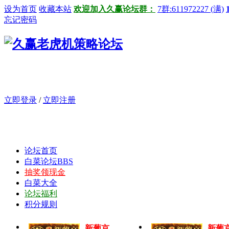
设为首页
收藏本站
欢迎加入久赢论坛群：
7群:611972227 (满)
忘记密码
立即登录
/
立即注册
论坛首页
白菜论坛
BBS
抽奖领现金
白菜大全
论坛福利
积分规则
新葡京
新葡