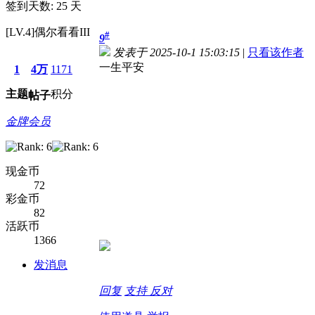
签到天数: 25 天
[LV.4]偶尔看看III
#
9
发表于 2025-10-1 15:03:15
|
只看该作者
一生平安
1
4万
1171
主题
积分
帖子
金牌会员
现金币
72
彩金币
82
活跃币
1366
发消息
回复
支持
反对