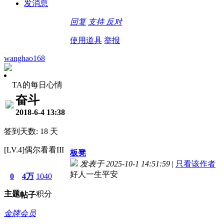
发消息
回复
支持
反对
使用道具
举报
wanghao168
TA的每日心情
奋斗
2018-6-4 13:38
签到天数: 18 天
[LV.4]偶尔看看III
板凳
发表于 2025-10-1 14:51:59
|
只看该作者
好人一生平安
0
4万
1040
主题
积分
帖子
金牌会员