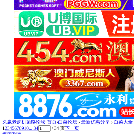
久赢老虎机策略论坛
首页
›
白菜论坛
›
最新优惠分享
›
白菜大全
1
2
3
4
5
6
7
8
9
10
... 34
/ 34 页
下一页