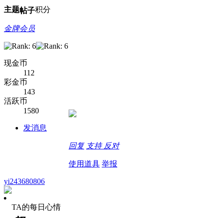
主题
积分
帖子
金牌会员
现金币
112
彩金币
143
活跃币
1580
发消息
回复
支持
反对
使用道具
举报
yi243680806
TA的每日心情