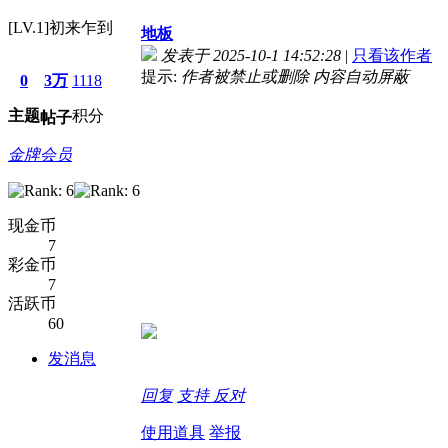
[LV.1]初来乍到
地板
发表于 2025-10-1 14:52:28
|
只看该作者
提示:
作者被禁止或删除 内容自动屏蔽
0
3万
1118
主题
积分
帖子
金牌会员
现金币
7
彩金币
7
活跃币
60
发消息
回复
支持
反对
使用道具
举报