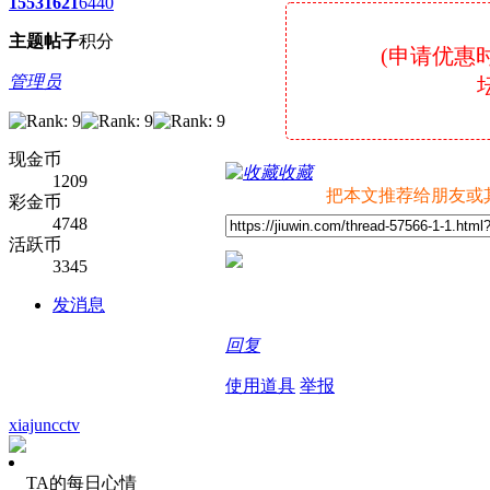
1553
1621
6440
主题
帖子
积分
(申请优惠
管理员
坛
现金币
收藏
1209
把本文推荐给朋友或
彩金币
4748
活跃币
3345
发消息
回复
使用道具
举报
xiajuncctv
TA的每日心情