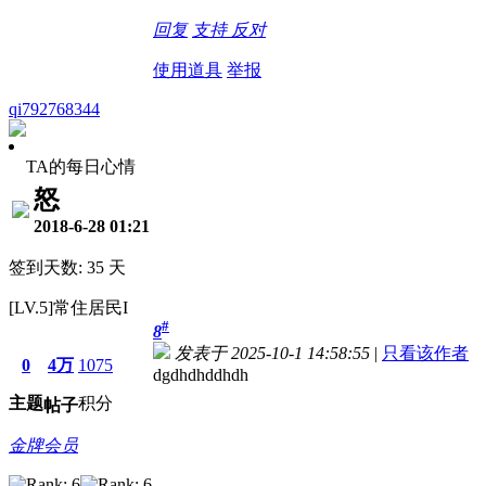
回复
支持
反对
使用道具
举报
qi792768344
TA的每日心情
怒
2018-6-28 01:21
签到天数: 35 天
[LV.5]常住居民I
#
8
发表于 2025-10-1 14:58:55
|
只看该作者
0
4万
1075
dgdhdhddhdh
主题
积分
帖子
金牌会员