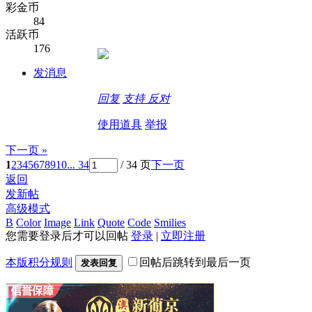
彩金币
84
活跃币
176
发消息
回复
支持
反对
使用道具
举报
下一页 »
1
2
3
4
5
6
7
8
9
10
... 34
/ 34 页
下一页
返回
发新帖
高级模式
B
Color
Image
Link
Quote
Code
Smilies
您需要登录后才可以回帖
登录
|
立即注册
本版积分规则
回帖后跳转到最后一页
发表回复