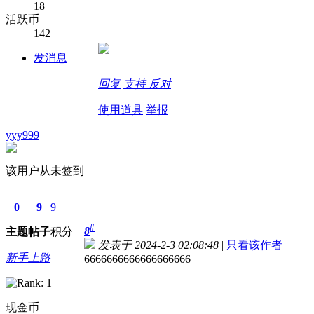
18
活跃币
142
发消息
回复
支持
反对
使用道具
举报
yyy999
该用户从未签到
0
9
9
#
8
主题
帖子
积分
发表于 2024-2-3 02:08:48
|
只看该作者
新手上路
6666666666666666666
现金币