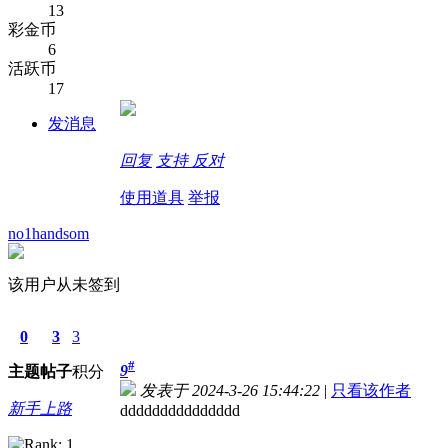
13
彩金币
6
活跃币
17
发消息
回复
支持
反对
使用道具
举报
no1handsom
该用户从未签到
0
3
3
#
9
主题
帖子
积分
发表于 2024-3-26 15:44:22
|
只看该作者
新手上路
ddddddddddddddd