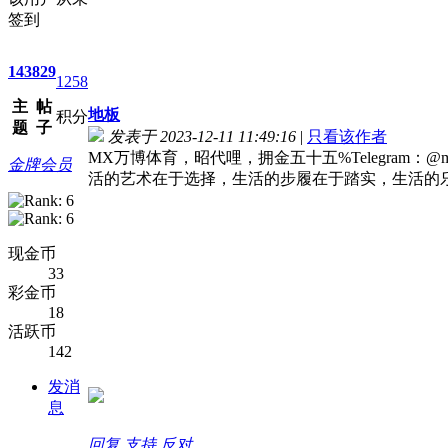
签到
143
829
1258
主
帖
地板
积分
题
子
发表于 2023-12-11 11:49:16
|
只看该作者
MX万博体育，昭代哩，拥金五十五%Telegram：@m
金牌会员
活的艺术在于选择，生活的步履在于踏实，生活的
现金币
33
彩金币
18
活跃币
142
发消
息
回复
支持
反对