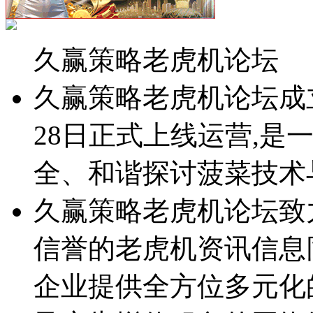
久赢策略老虎机论坛
久赢策略老虎机论坛成立于2
28日正式上线运营,是
全、和谐探讨菠菜技术
久赢策略老虎机论坛致
信誉的老虎机资讯信息
企业提供全方位多元化