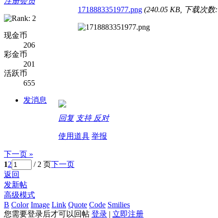
注册会员
1718883351977.png
(240.05 KB, 下载次数: 
现金币
206
彩金币
201
活跃币
655
发消息
回复
支持
反对
使用道具
举报
下一页 »
1
2
/ 2 页
下一页
返回
发新帖
高级模式
B
Color
Image
Link
Quote
Code
Smilies
您需要登录后才可以回帖
登录
|
立即注册