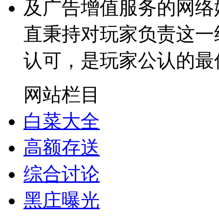
及广告增值服务的网络
直秉持对玩家负责这一
认可，是玩家公认的最
网站栏目
白菜大全
高额存送
综合讨论
黑庄曝光