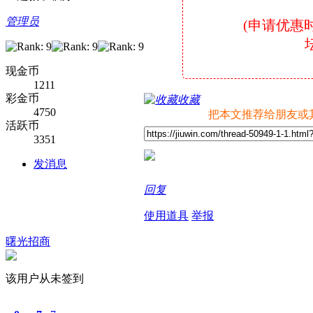
管理员
(申请优惠
坛
现金币
1211
彩金币
收藏
4750
把本文推荐给朋友或
活跃币
3351
发消息
回复
使用道具
举报
曙光招商
该用户从未签到