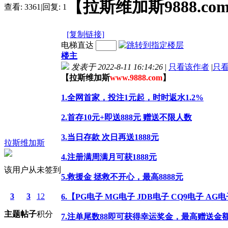
【拉斯维加斯9888.c
查看:
3361
|
回复:
1
[复制链接]
电梯直达
楼主
发表于 2022-8-11 16:14:26
|
只看该作者
|
只
【拉斯维加斯
www.9888.com
】
1.全网首家，投注1元起，时时返水1.2%
2.首存10元+即送888元 赠送不限人数
3.当日存款 次日再送1888元
拉斯维加斯
4.注册满周满月可获1888元
该用户从未签到
5.救援金 拯救不开心，最高8888元
3
3
12
6.【PG电子 MG电子 JDB电子 CQ9电子 
主题
帖子
积分
7.注单尾数88即可获得幸运奖金，最高赠送金额8