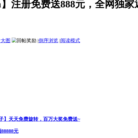
om】注册免费送888元，全网独家
看大图
|
倒序浏览
|
阅读模式
AG电子】天天免费旋转，百万大奖免费送~
8888元