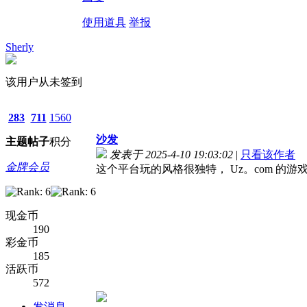
使用道具
举报
Sherly
该用户从未签到
283
711
1560
沙发
主题
帖子
积分
发表于 2025-4-10 19:03:02
|
只看该作者
金牌会员
这个平台玩的风格很独特， Uz。com 
现金币
190
彩金币
185
活跃币
572
发消息