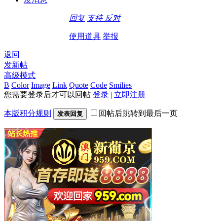
回复
支持
反对
使用道具
举报
返回
发新帖
高级模式
B
Color
Image
Link
Quote
Code
Smilies
您需要登录后才可以回帖
登录
|
立即注册
本版积分规则
回帖后跳转到最后一页
发表回复