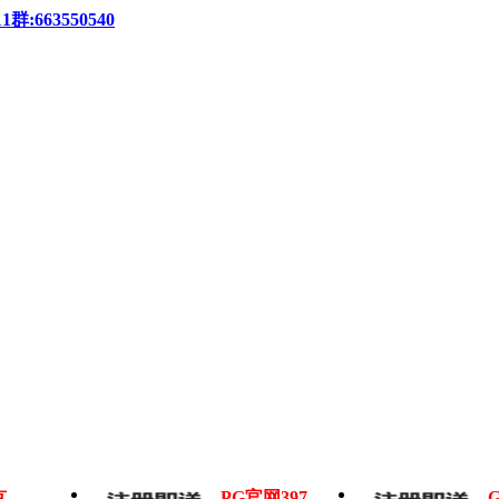
11群:663550540
京
PG官网397