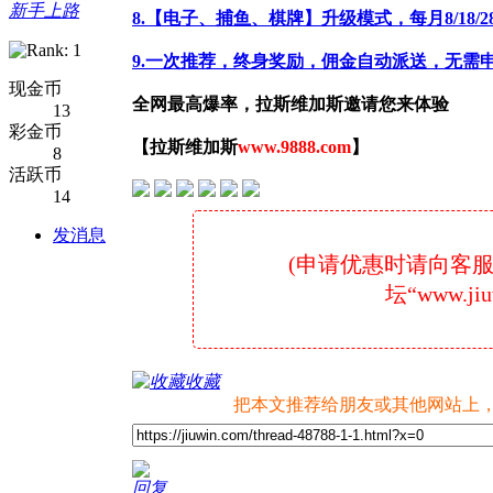
新手上路
8.【电子、捕鱼、棋牌】升级模式，每月8/18/
9.一次推荐，终身奖励，佣金自动派送，无需
现金币
全网最高爆率，拉斯维加斯邀请您来体验
13
彩金币
【拉斯维加斯
www.9888.com
】
8
活跃币
14
发消息
(申请优惠时请向客
坛“www.ji
收藏
把本文推荐给朋友或其他网站上
回复