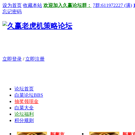
设为首页
收藏本站
欢迎加入久赢论坛群：
7群:611972227 (满)
忘记密码
立即登录
/
立即注册
论坛首页
白菜论坛
BBS
抽奖领现金
白菜大全
论坛福利
积分规则
新葡京
新葡