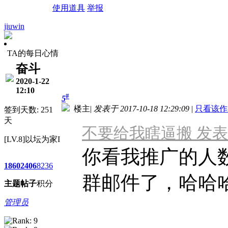
使用道具
举报
jiuwin
TA的每日心情
奋斗
2020-1-22
12:10
#
5
楼主
|
发表于 2017-10-18 12:29:09
|
只看该作
签到天数: 251
天
不要给我瞎逼搬 发表于 20
[LV.8]以坛为家I
你看我推广的人
1860
2406
8236
群邮件了，哈哈
主题
帖子
积分
管理员