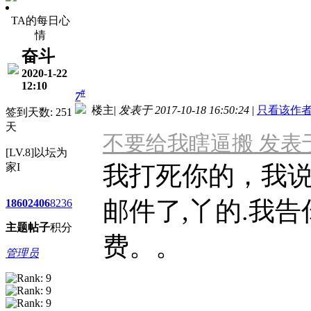
TA的每日心
情
奋斗
2020-1-22
12:10
#
7
楼主
|
发表于 2017-10-18 16:50:24
|
只看该作
签到天数: 251
天
不要给我瞎逼搬 发表于 201
[LV.8]以坛为
家I
我打死你的，我
邮件了,丫的.我
1860
2406
8236
主题
帖子
积分
费。。
管理员