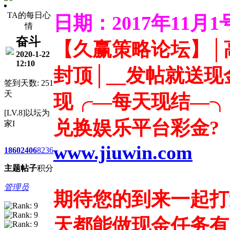
TA的每日心
日期：2017年11月1
情
奋斗
【久赢策略论坛】│
2020-1-22
12:10
封顶│__发帖就送现
签到天数: 251
天
现╭—每天现结—╮
[LV.8]以坛为
兑换娱乐平台彩金?
家I
www.jiuwin.com
1860
2406
8236
主题
帖子
积分
管理员
期待您的到来一起打
天都能做现金任务有