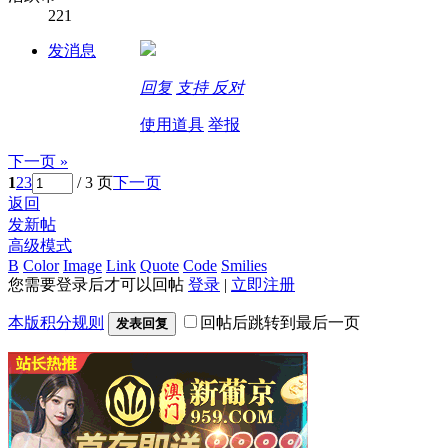
221
发消息
回复
支持
反对
使用道具
举报
下一页 »
1
2
3
/ 3 页
下一页
返回
发新帖
高级模式
B
Color
Image
Link
Quote
Code
Smilies
您需要登录后才可以回帖
登录
|
立即注册
本版积分规则
回帖后跳转到最后一页
发表回复