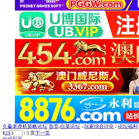
久赢老虎机策略论坛
首页
›
白菜论坛
›
玩家综合讨论
›
论坛福利
1
2
3
/ 3 页
下一页