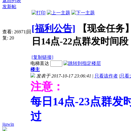
返回列表
发新帖
[福利公告]
【现金任务】q
查看:
26971
|
回
复:
20
日14点-22点群发时间段
[复制链接]
电梯直达
楼主
发表于 2017-10-17 23:06:41
|
只看该作者
|
只看
注意：
每日14点-23点群
过
jiuwin