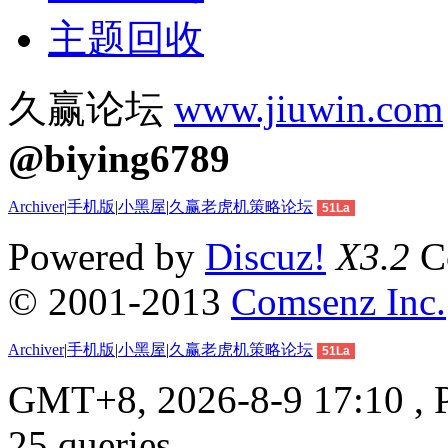
主题回收
久赢论坛
www.jiuwin.com
@biying6789
Archiver
|
手机版
|
小黑屋
|
久赢老虎机策略论坛
51La
Powered by
Discuz!
X3.2
Co
© 2001-2013
Comsenz Inc.
Archiver
|
手机版
|
小黑屋
|
久赢老虎机策略论坛
51La
GMT+8, 2026-8-9 17:10 , P
25 queries.