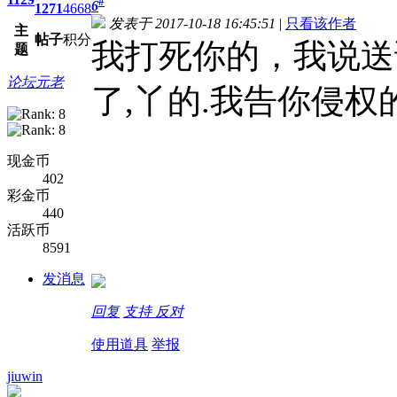
#
6
1271
4668
发表于 2017-10-18 16:45:51
|
只看该作者
主
帖子
积分
我打死你的，我说送
题
论坛元老
了,丫的.我告你侵
现金币
402
彩金币
440
活跃币
8591
发消息
回复
支持
反对
使用道具
举报
jiuwin