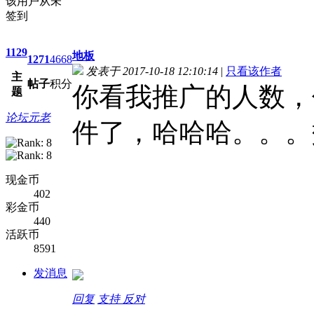
该用户从未
签到
1129
地板
1271
4668
发表于 2017-10-18 12:10:14
|
只看该作者
主
帖子
积分
你看我推广的人数，
题
论坛元老
件了，哈哈哈。。。
现金币
402
彩金币
440
活跃币
8591
发消息
回复
支持
反对