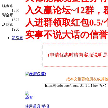
现金币
入久赢论坛~12群，群
1290
彩金币
人进群领取红包0.5
1577
活跃币
1950
实事不说大话の信誉
发消息
(申请优惠时请向客服说明是在久赢
收藏
1
把本文推荐给朋友或其
回复
使用道具
举报