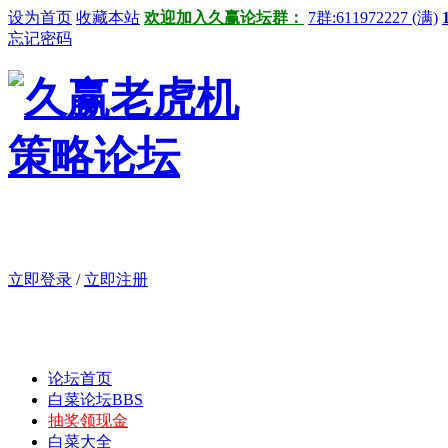
设为首页
收藏本站
欢迎加入久赢论坛群：
7群:611972227 (满)
忘记密码
立即登录
/
立即注册
论坛首页
白菜论坛
BBS
抽奖领现金
白菜大全