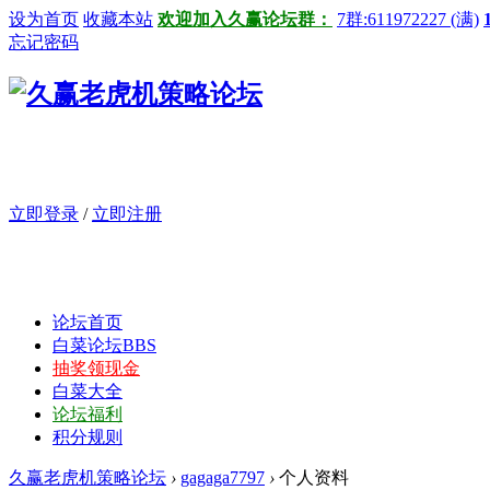
设为首页
收藏本站
欢迎加入久赢论坛群：
7群:611972227 (满)
忘记密码
立即登录
/
立即注册
论坛首页
白菜论坛
BBS
抽奖领现金
白菜大全
论坛福利
积分规则
久赢老虎机策略论坛
›
gagaga7797
›
个人资料