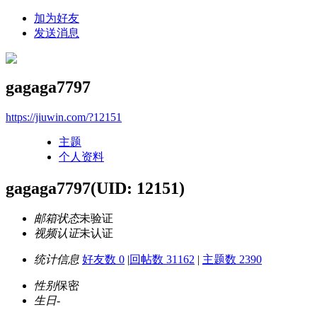
加为好友
发送消息
gagaga7797
https://jiuwin.com/?12151
主题
个人资料
gagaga7797
(UID: 12151)
邮箱状态
未验证
视频认证
未认证
统计信息
好友数 0
|
回帖数 31162
|
主题数 2390
性别
保密
生日
-