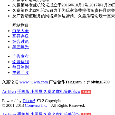
久赢策略老虎机论坛成立于2016年10月1号,2017年
久赢策略老虎机论坛致力于为玩家免费提供负责任且信誉
及广告增值服务的网络媒体运营商。久赢策略论坛一直秉
网站栏目
白菜大全
高额存送
综合讨论
黑庄曝光
广告发布
论坛福利
每日签到
主题回收
久赢论坛
www.jiuwin.com
广告合作Telegram ：@biying6789
Archiver
|
手机版
|
小黑屋
|
久赢老虎机策略论坛
51La
Powered by
Discuz!
X3.2
Copyright
© 2001-2013
Comsenz Inc.
All Rights Reserved.
Archiver
|
手机版
|
小黑屋
|
久赢老虎机策略论坛
51La