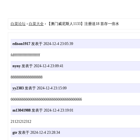
白菜论坛
›
白菜大全
› 【澳门威尼斯人1133】注册送18 首存一倍水
edison1917
发表于 2024-12-4 23:05:39
fdfffffffffffffffffffff
nyny
发表于 2024-12-4 23:09:41
88888888888888888
yy2383
发表于 2024-12-4 23:15:09
66666666666666666666666666666666666666
m13041988
发表于 2024-12-4 23:19:01
21121212312
gtr
发表于 2024-12-4 23:28:34