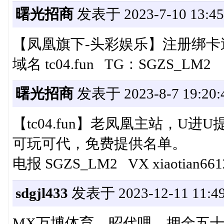
曙光招商
发表于 2023-7-10 13:45
【凤凰旗下-头彩娱乐】注册绑卡送
域名 tc04.fun TG：SGZS_LM2 
曙光招商
发表于 2023-8-7 19:20:
【tc04.fun】老凤凰主站，U进
可玩可代，免费提供名单。
电报 SGZS_LM2 VX xiaotian661
sdgjl433
发表于 2023-12-11 11:49
MX万博体育，昭代哩，拥金五十五%Tel