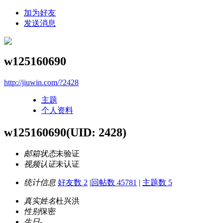
加为好友
发送消息
w125160690
http://jiuwin.com/?2428
主题
个人资料
w125160690
(UID: 2428)
邮箱状态
未验证
视频认证
未认证
统计信息
好友数 2
|
回帖数 45781
|
主题数 5
真实姓名
杜兴洪
性别
保密
生日
-