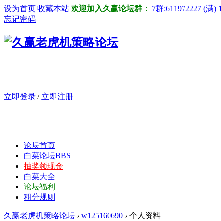
设为首页
收藏本站
欢迎加入久赢论坛群：
7群:611972227 (满)
忘记密码
立即登录
/
立即注册
论坛首页
白菜论坛
BBS
抽奖领现金
白菜大全
论坛福利
积分规则
久赢老虎机策略论坛
›
w125160690
›
个人资料