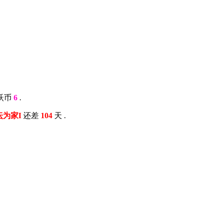
跃币
6
.
以坛为家I
还差
104
天 .