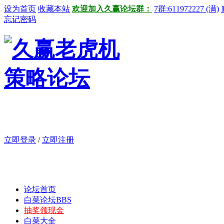
设为首页
收藏本站
欢迎加入久赢论坛群：
7群:611972227 (满)
忘记密码
立即登录
/
立即注册
论坛首页
白菜论坛
BBS
抽奖领现金
白菜大全