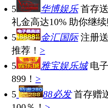
5
华博娱乐
首存送
礼金高达10% 助你继
5
金汇国际
注册送
推荐！
>
5
雅宝娱乐城
电子存
899！
>
5
88必发
首存赠送
100％！
>