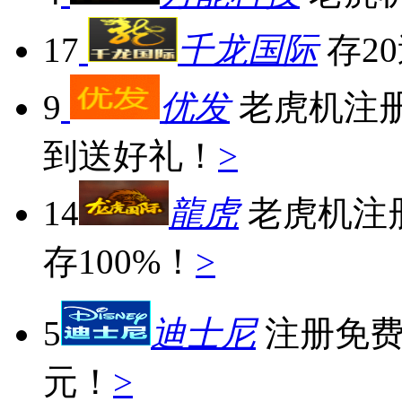
17
千龙国际
存2
9
优发
老虎机注册
到送好礼！
>
14
龍虎
老虎机注册
存100%！
>
5
迪士尼
注册免费
元！
>