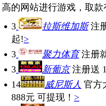
高的网站进行游戏，取款
3
拉斯维加斯
注册
起!
>
3
聚力体育
注册就
3
新葡京
注册送 1
14
威尼斯人
官方大
888元 可提现！
>