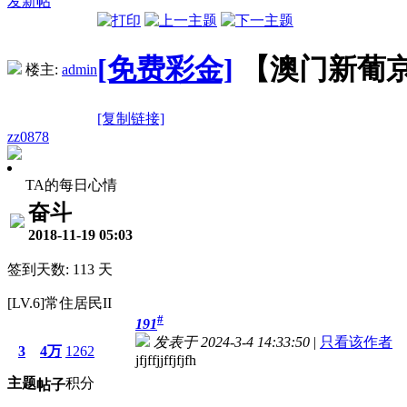
发新帖
[免费彩金]
【澳门新葡京
楼主:
admin
[复制链接]
zz0878
TA的每日心情
奋斗
2018-11-19 05:03
签到天数: 113 天
[LV.6]常住居民II
#
191
发表于 2024-3-4 14:33:50
|
只看该作者
3
4万
1262
jfjffjjffjfjfh
主题
积分
帖子