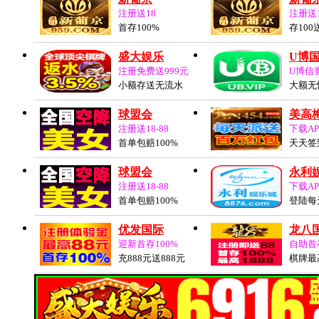
注册送18
注册送
首存100%
存100
盛大娱乐
U博
注册免费送999元
U博信
小额存送无流水
大额无
球盟会
美高梅
注册送18-88
下载AP
首单包赔100%
天天签
球盟会
永利
注册送18-88
下载AP
首单包赔100%
登陆每
优发国际
龙八
迎新首存100%
自助首存
充888元送888元
棋牌最