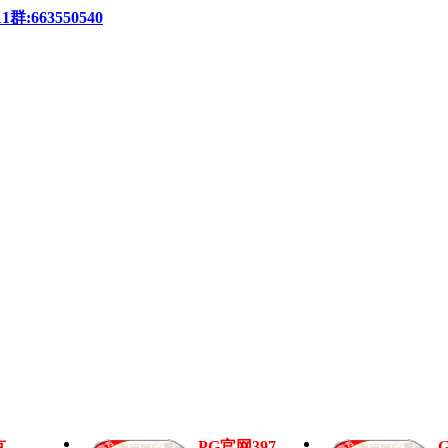
11群:663550540
京
PG官网397