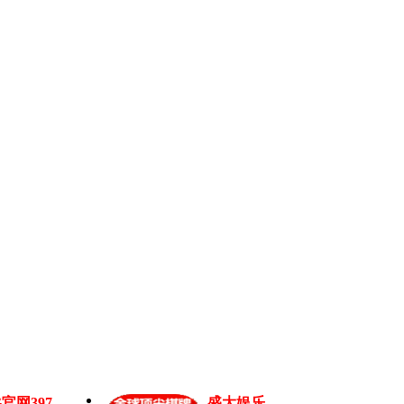
G官网397
盛大娱乐