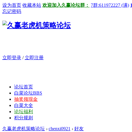
设为首页
收藏本站
欢迎加入久赢论坛群：
7群:611972227 (满)
忘记密码
立即登录
/
立即注册
论坛首页
白菜论坛
BBS
抽奖领现金
白菜大全
论坛福利
积分规则
久赢老虎机策略论坛
›
chenxi0921
›
好友