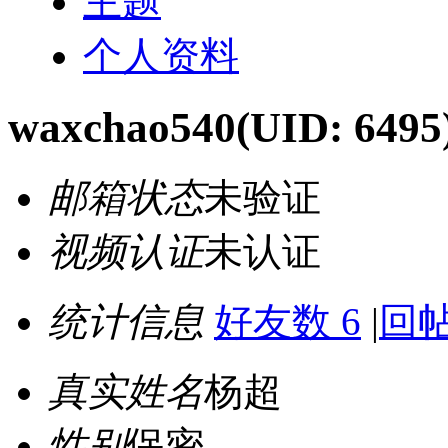
主题
个人资料
waxchao540
(UID: 6495
邮箱状态
未验证
视频认证
未认证
统计信息
好友数 6
|
回帖
真实姓名
杨超
性别
保密