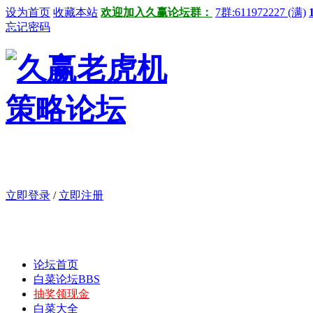
设为首页
收藏本站
欢迎加入久赢论坛群：
7群:611972227 (满)
忘记密码
立即登录
/
立即注册
论坛首页
白菜论坛
BBS
抽奖领现金
白菜大全