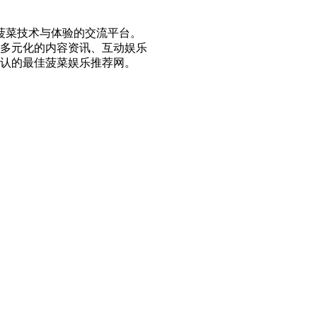
探讨菠菜技术与体验的交流平台。
多元化的内容资讯、互动娱乐
认的最佳菠菜娱乐推荐网。