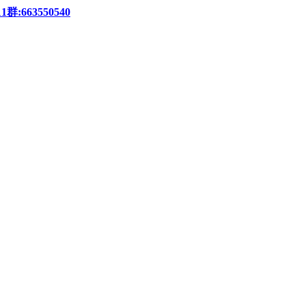
11群:663550540