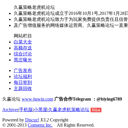
久赢策略老虎机论坛
久赢策略老虎机论坛成立于2016年10月1号,2017年
久赢策略老虎机论坛致力于为玩家免费提供负责任且信誉
及广告增值服务的网络媒体运营商。久赢策略论坛一直秉
网站栏目
白菜大全
高额存送
综合讨论
黑庄曝光
广告发布
论坛福利
每日签到
主题回收
久赢论坛
www.jiuwin.com
广告合作Telegram ：@biying6789
Archiver
|
手机版
|
小黑屋
|
久赢老虎机策略论坛
51La
Powered by
Discuz!
X3.2
Copyright
© 2001-2013
Comsenz Inc.
All Rights Reserved.