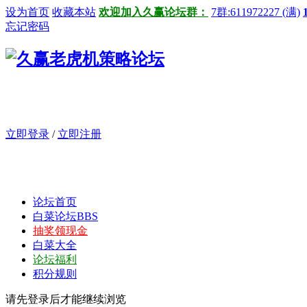
设为首页
收藏本站
欢迎加入久赢论坛群：
7群:611972227 (满)
忘记密码
立即登录
/
立即注册
论坛首页
白菜论坛
BBS
抽奖领现金
白菜大全
论坛福利
积分规则
请先登录后才能继续浏览