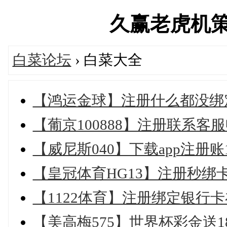
久赢老虎机策略论
白菜论坛
› 白菜大全
【鸿运金球】注册什么都没绑
【葡京100888】注册联系客
【威尼斯040】下载app注册账
【皇冠体育HG13】注册秒绑卡
【1122体育】注册绑定银行卡
【美高梅575】世界杯彩金送1