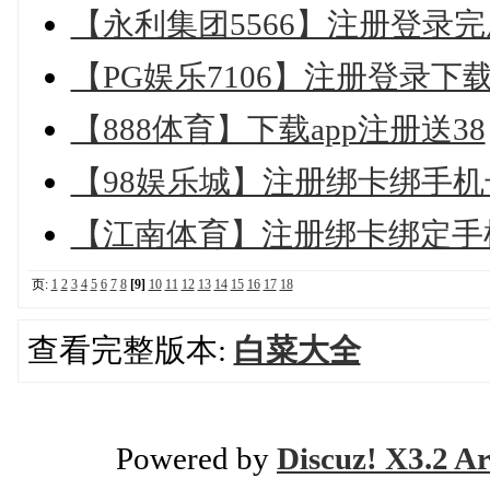
【永利集团5566】注册登录
【PG娱乐7106】注册登录下载
【888体育】下载app注册送38
【98娱乐城】注册绑卡绑手机
【江南体育】注册绑卡绑定手
页:
1
2
3
4
5
6
7
8
[9]
10
11
12
13
14
15
16
17
18
查看完整版本:
白菜大全
Powered by
Discuz! X3.2 Ar