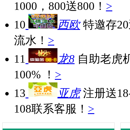
1000，800送800！
>
10
西欧
特邀存20送
流水！
>
11
龙8
自助老虎机
100% ！
>
13
亚虎
注册送18-
108联系客服！
>