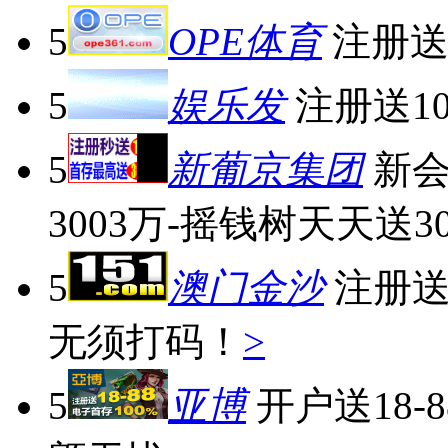
5
OPE体育
注册送
5
娱乐发
注册送10
5
新葡京集团
新会
3003万-摇钱树天天送3
5
澳门金沙
注册送
无须打码！
>
5
亚博
开户送18-