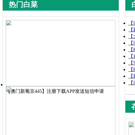
热门白菜
【
【
【
【
【B
【
【
【
【
【
【澳门新葡京445】注册下载APP发送短信申请