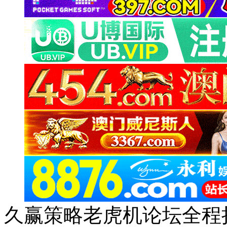
久赢策略老虎机论坛全程