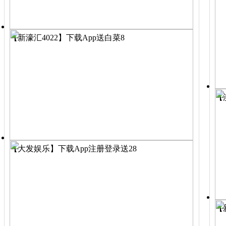
【新濠汇4022】下载App送白菜8
【
【大发娱乐】下载App注册登录送28
【