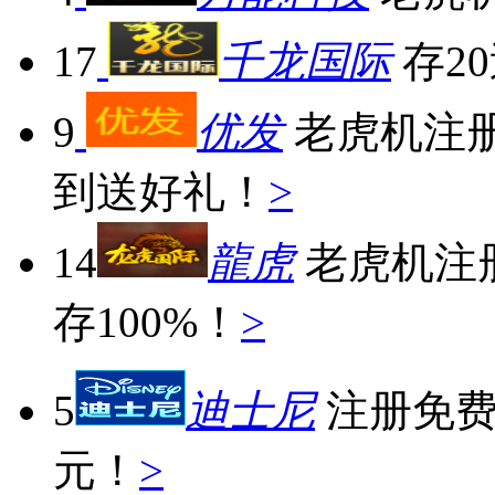
17
千龙国际
存2
9
优发
老虎机注册
到送好礼！
>
14
龍虎
老虎机注册
存100%！
>
5
迪士尼
注册免费
元！
>